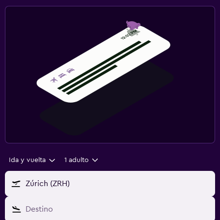
Ida y vuelta
1 adulto
Zúrich (ZRH)
Destino