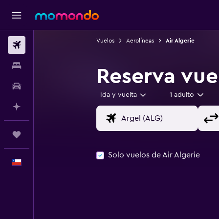
Vuelos
Aerolíneas
Air Algerie
Vuelos
Alojamientos
Reserva vuel
Autos
Ida y vuelta
1 adulto
Planifica con IA
Trips
Solo vuelos de Air Algerie
Español