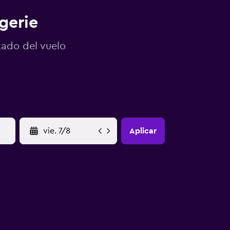
gerie
tado del vuelo
YYYY-MM-DD
Aplicar