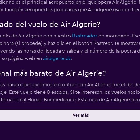
enne es el principal aeropuerto en el que opera Air Algerie. 
 también aeropuertos populares que Air Algerie usa con fre
ado del vuelo de Air Algerie?
uelo de Air Algerie con nuestro
Rastreador
de momondo. Escri
la hora (si procede) y haz clic en el botón Rastrear. Te mostr
luyendo las horas de llegada y salida y el número de la puert
ar su página web en
airalgerie.dz
.
onal más barato de Air Algerie?
más barato que pudimos encontrar con Air Algerie fue el de De 
. Este vuelo tiene 0 escalas. Si te interesan los vuelos nacio
nternacional Houari Boumedienne. Esta ruta de Air Algerie tien
Ver más