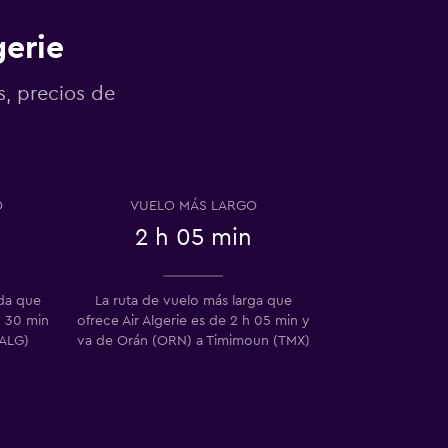
gerie
s, precios de
O
VUELO MÁS LARGO
2 h 05 min
ida que
La ruta de vuelo más larga que
h 30 min
ofrece Air Algerie es de 2 h 05 min y
(ALG)
va de Orán (ORN) a Timimoun (TMX)