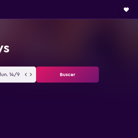
ys
lun. 14/9
Buscar