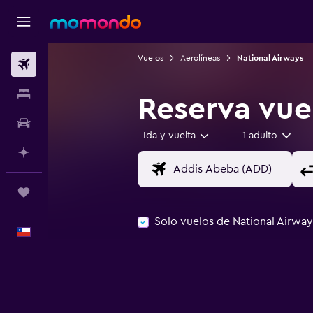
Vuelos
Aerolíneas
National Airways
Vuelos
Alojamientos
Reserva vue
Autos
Ida y vuelta
1 adulto
Planifica con IA
Trips
Solo vuelos de National Airway
Español