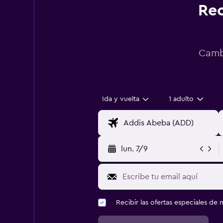
Rec
Cambi
Ida y vuelta
1 adulto
lun. 7/9
Recibir las ofertas especiales d