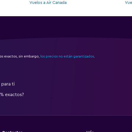
Vuelos a Air Canada
Vue
s exactos, sin embargo,
los precios no están garantizados
.
para ti
0% exactos?