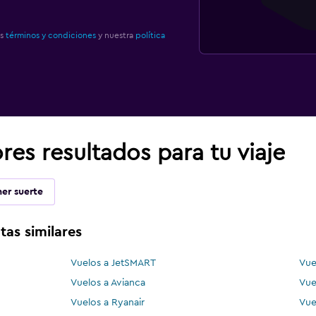
os
términos y condiciones
y nuestra
política
es resultados para tu viaje
er suerte
tas similares
Vuelos a JetSMART
Vue
Vuelos a Avianca
Vue
Vuelos a Ryanair
Vue