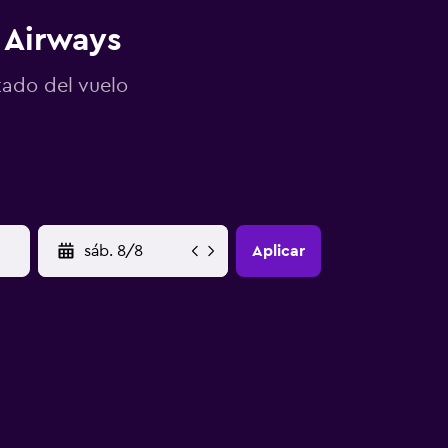
 Airways
tado del vuelo
YYYY-MM-DD
Aplicar