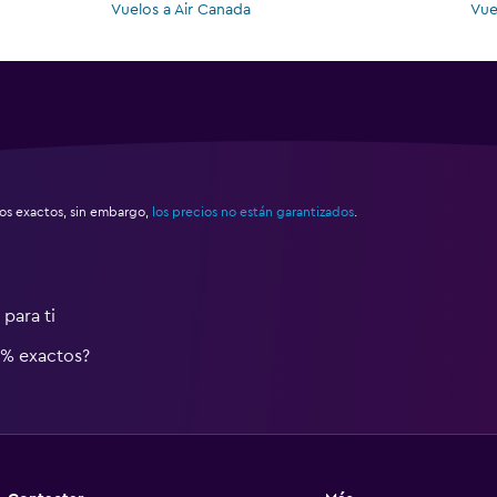
Vuelos a Air Canada
Vue
s exactos, sin embargo,
los precios no están garantizados
.
para ti
0% exactos?