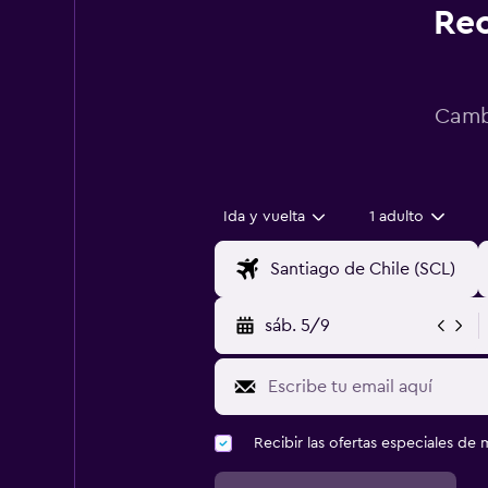
Rec
Cambi
Ida y vuelta
1 adulto
sáb. 5/9
Recibir las ofertas especiales d