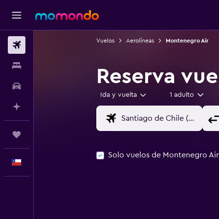
Vuelos
Aerolíneas
Montenegro Air
Vuelos
Alojamientos
Reserva vue
Autos
Ida y vuelta
1 adulto
Planifica con IA
Trips
Solo vuelos de Montenegro Air
Español