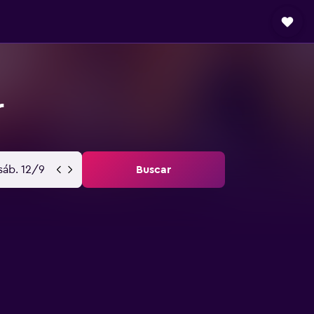
r
sáb. 12/9
Buscar