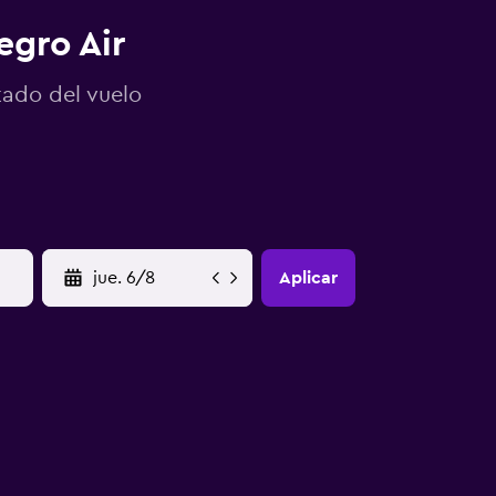
egro Air
tado del vuelo
YYYY-MM-DD
Aplicar