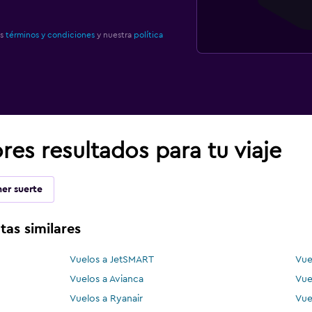
os
términos y condiciones
y nuestra
política
es resultados para tu viaje
er suerte
tas similares
Vuelos a JetSMART
Vue
Vuelos a Avianca
Vue
Vuelos a Ryanair
Vue