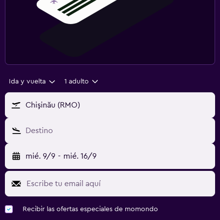
Ida y vuelta
1 adulto
Chişinău (RMO)
Destino
mié. 9/9
-
mié. 16/9
Recibir las ofertas especiales de momondo