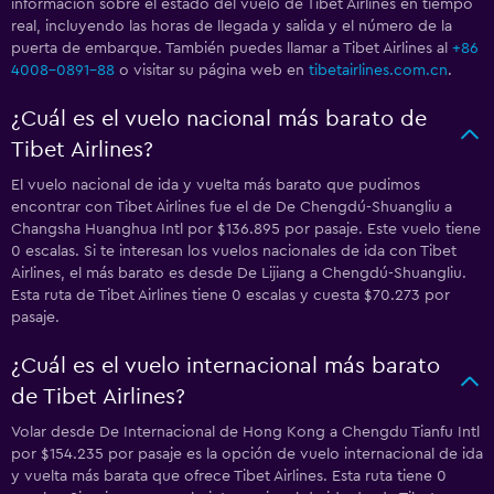
información sobre el estado del vuelo de Tibet Airlines en tiempo
real, incluyendo las horas de llegada y salida y el número de la
puerta de embarque. También puedes llamar a Tibet Airlines al
+86
4008-0891-88
o visitar su página web en
tibetairlines.com.cn
.
¿Cuál es el vuelo nacional más barato de
Tibet Airlines?
El vuelo nacional de ida y vuelta más barato que pudimos
encontrar con Tibet Airlines fue el de De Chengdú-Shuangliu a
Changsha Huanghua Intl por $136.895 por pasaje. Este vuelo tiene
0 escalas. Si te interesan los vuelos nacionales de ida con Tibet
Airlines, el más barato es desde De Lijiang a Chengdú-Shuangliu.
Esta ruta de Tibet Airlines tiene 0 escalas y cuesta $70.273 por
pasaje.
¿Cuál es el vuelo internacional más barato
de Tibet Airlines?
Volar desde De Internacional de Hong Kong a Chengdu Tianfu Intl
por $154.235 por pasaje es la opción de vuelo internacional de ida
y vuelta más barata que ofrece Tibet Airlines. Esta ruta tiene 0