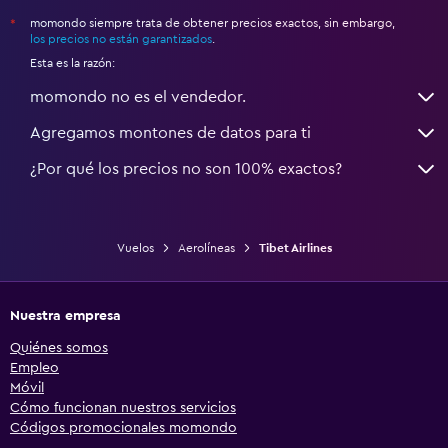
momondo siempre trata de obtener precios exactos, sin embargo,
*
los precios no están garantizados
.
Esta es la razón:
momondo no es el vendedor.
Agregamos montones de datos para ti
¿Por qué los precios no son 100% exactos?
Vuelos
Aerolíneas
Tibet Airlines
Nuestra empresa
Quiénes somos
Empleo
Móvil
Cómo funcionan nuestros servicios
Códigos promocionales momondo