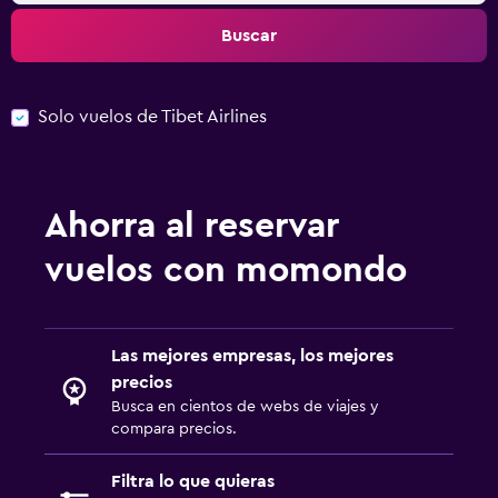
Buscar
Solo vuelos de Tibet Airlines
Ahorra al reservar
vuelos con momondo
Las mejores empresas, los mejores
precios
Busca en cientos de webs de viajes y
compara precios.
Filtra lo que quieras