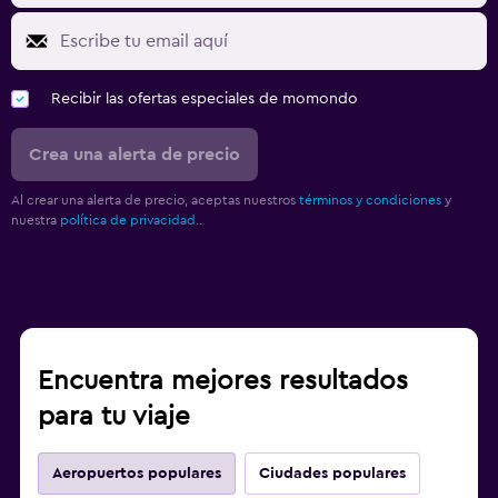
Recibir las ofertas especiales de momondo
Crea una alerta de precio
Al crear una alerta de precio, aceptas nuestros
términos y condiciones
y
nuestra
política de privacidad.
.
Encuentra mejores resultados
para tu viaje
Aeropuertos populares
Ciudades populares