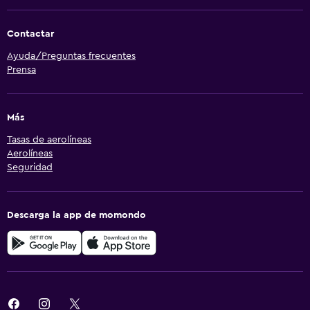
Contactar
Ayuda/Preguntas frecuentes
Prensa
Más
Tasas de aerolíneas
Aerolíneas
Seguridad
Descarga la app de momondo