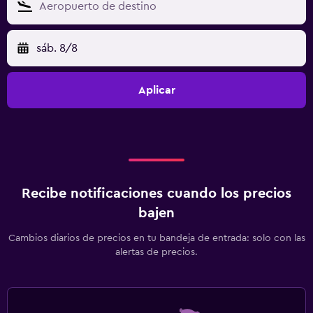
sáb. 8/8
Aplicar
Recibe notificaciones cuando los precios
bajen
Cambios diarios de precios en tu bandeja de entrada: solo con las
alertas de precios.