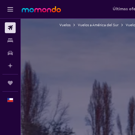
Últimas of
Vuelos
Vuelos a América del Sur
Vuelo
Vuelos
Alojamientos
Autos
Planifica con IA
Trips
Español