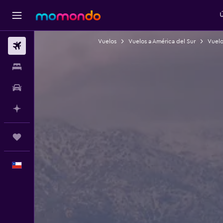
Ú
Vuelos
Vuelos a América del Sur
Vuelo
Vuelos
Alojamientos
Autos
Planifica con IA
Trips
Español