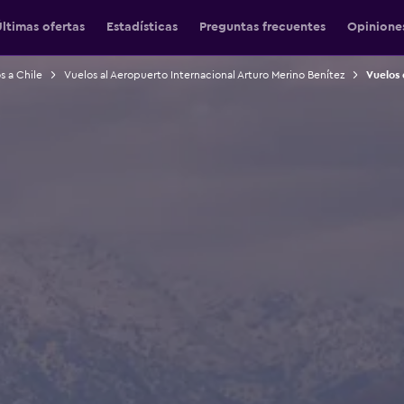
ltimas ofertas
Estadísticas
Preguntas frecuentes
Opinione
s a Chile
Vuelos al Aeropuerto Internacional Arturo Merino Benítez
Vuelos 